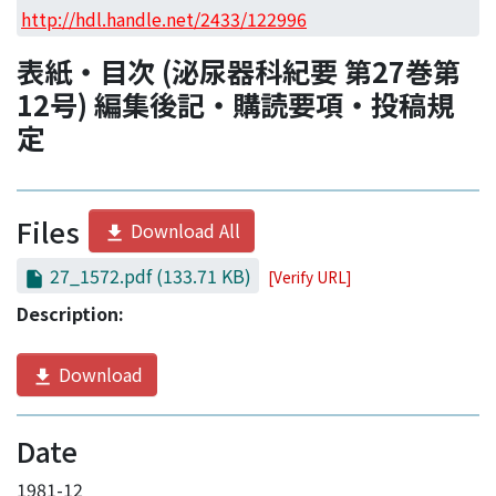
Access Statistics
http://hdl.handle.net/2433/122996
Library Network
表紙・目次 (泌尿器科紀要 第27巻第
12号) 編集後記・購読要項・投稿規
定
Files
Download All
27_1572.pdf
(133.71 KB)
[Verify URL]
Description:
Download
Date
1981-12