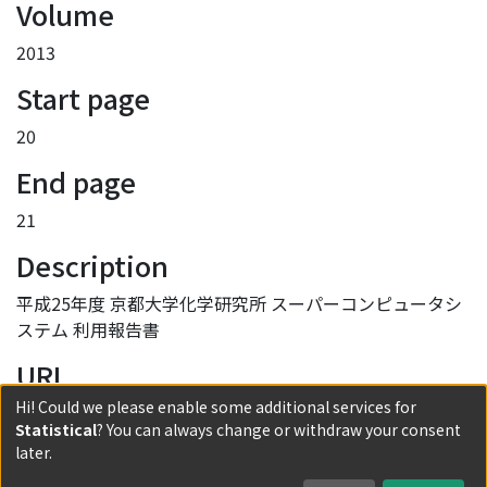
Volume
2013
Start page
20
End page
21
Description
平成25年度 京都大学化学研究所 スーパーコンピュータシ
ステム 利用報告書
URI
Hi! Could we please enable some additional services for
http://hdl.handle.net/2433/186407
Statistical
? You can always change or withdraw your consent
Collections
later.