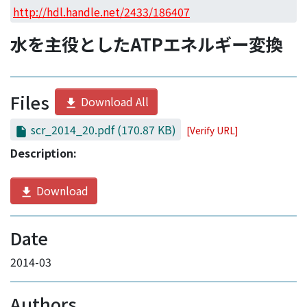
Access Statistics
http://hdl.handle.net/2433/186407
Library Network
水を主役としたATPエネルギー変換
Files
Download All
scr_2014_20.pdf
(170.87 KB)
[Verify URL]
Description:
Download
Date
2014-03
Authors