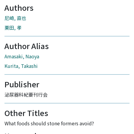
Authors
尼崎, 直也
栗田, 孝
Author Alias
Amasaki, Naoya
Kurita, Takashi
Publisher
泌尿器科紀要刊行会
Other Titles
What foods should stone formers avoid?