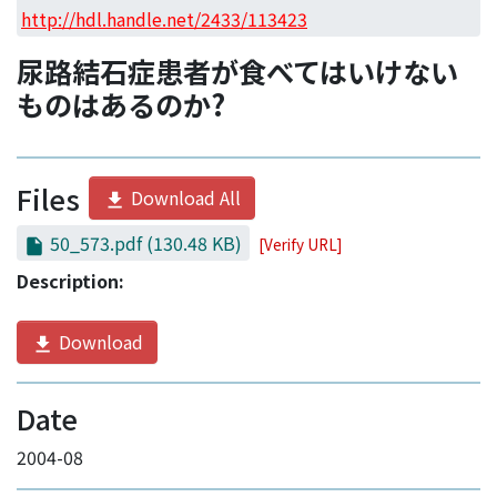
Access Statistics
http://hdl.handle.net/2433/113423
Library Network
尿路結石症患者が食べてはいけない
ものはあるのか?
Files
Download All
50_573.pdf
(130.48 KB)
[Verify URL]
Description:
Download
Date
2004-08