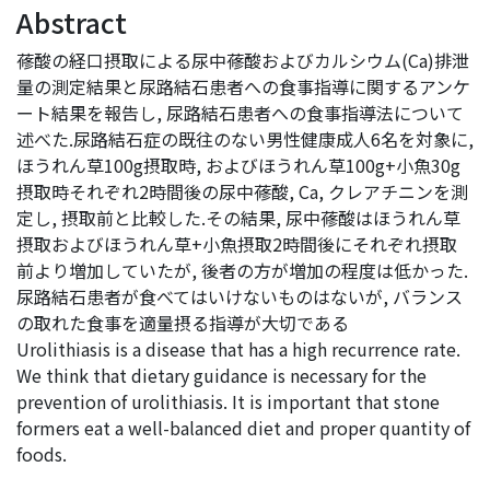
Abstract
蓚酸の経口摂取による尿中蓚酸およびカルシウム(Ca)排泄
量の測定結果と尿路結石患者への食事指導に関するアンケ
ート結果を報告し, 尿路結石患者への食事指導法について
述べた.尿路結石症の既往のない男性健康成人6名を対象に,
ほうれん草100g摂取時, およびほうれん草100g+小魚30g
摂取時それぞれ2時間後の尿中蓚酸, Ca, クレアチニンを測
定し, 摂取前と比較した.その結果, 尿中蓚酸はほうれん草
摂取およびほうれん草+小魚摂取2時間後にそれぞれ摂取
前より増加していたが, 後者の方が増加の程度は低かった.
尿路結石患者が食べてはいけないものはないが, バランス
の取れた食事を適量摂る指導が大切である
Urolithiasis is a disease that has a high recurrence rate.
We think that dietary guidance is necessary for the
prevention of urolithiasis. It is important that stone
formers eat a well-balanced diet and proper quantity of
foods.