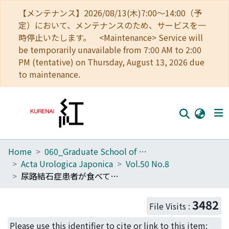
【メンテナンス】2026/08/13(木)7:00～14:00（予
定）において、メンテナンスのため、サービスを一
時停止いたします。 <Maintenance> Service will
be temporarily unavailable from 7:00 AM to 2:00
PM (tentative) on Thursday, August 13, 2026 due
to maintenance.
Home
060_Graduate School of Medicine
Home
Acta Urologica Japonica
Vol.50 No.8
Communities
尿路結石症患者が食べてはいけないものはあるのか?
Browse
3482
File Visits :
Download Ranking
Please use this identifier to cite or link to this item: