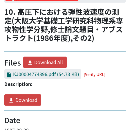
Access Statistics
10. 高圧下における弾性波速度の測
Library Network
定(大阪大学基礎工学研究科物理系専
攻物性学分野,修士論文題目・アブス
トラクト(1986年度),その2)
Files
Download All
KJ00004774896.pdf
(54.73 KB)
[Verify URL]
Description:
Download
Date