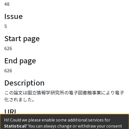
48
Issue
5
Start page
626
End page
626
Description
この論文は国立情報学研究所の電子図書館事業により電子
化されました。
URI
Hi! Could we please enable some additional services for
http://hdl.handle.net/2433/92716
Statistical
? You can always change or withdraw your consent