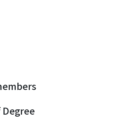
members
f Degree