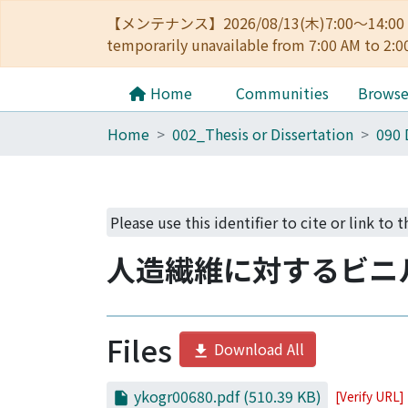
【メンテナンス】2026/08/13(木)7:00～14
temporarily unavailable from 7:00 AM to 2:0
Home
Communities
Brows
Home
002_Thesis or Dissertation
Please use this identifier to cite or link to 
人造繊維に対するビニ
Files
Download All
ykogr00680.pdf
(510.39 KB)
[Verify URL]