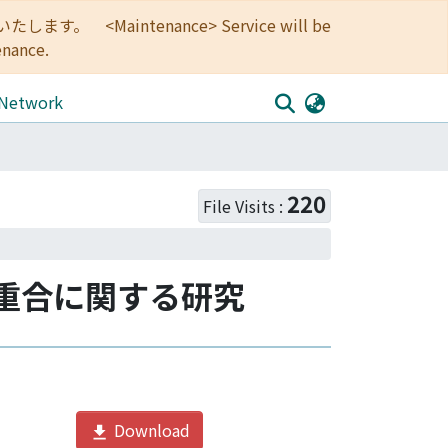
<Maintenance> Service will be
enance.
 Network
220
File Visits :
重合に関する研究
Download