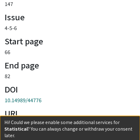
147
Issue
4-5-6
Start page
66
End page
82
DOI
10.14989/44776
URI
Hi! Could we please enable some additional services for
http://hdl.handle.net/2433/44776
Statistical
? You can always change or withdraw your consent
Collections
later.