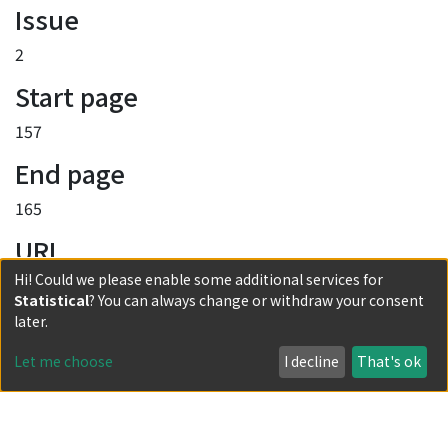
Issue
2
Start page
157
End page
165
URI
Hi! Could we please enable some additional services for
http://hdl.handle.net/2433/178320
Statistical
? You can always change or withdraw your consent
Collections
later.
第7巻 第2号
Let me choose
I decline
That's ok
Full item page