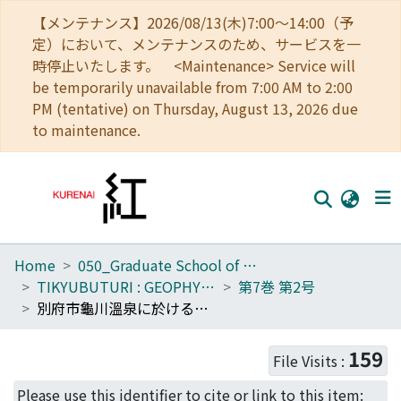
【メンテナンス】2026/08/13(木)7:00～14:00（予
定）において、メンテナンスのため、サービスを一
時停止いたします。 <Maintenance> Service will
be temporarily unavailable from 7:00 AM to 2:00
PM (tentative) on Thursday, August 13, 2026 due
to maintenance.
Home
050_Graduate School of Science
Home
TIKYUBUTURI : GEOPHYSICS
第7巻 第2号
Communities
別府市龜川溫泉に於けるCl', SO_4'', HCO_3'分布に就いて
Browse
159
File Visits :
Download Ranking
Please use this identifier to cite or link to this item: