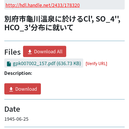
Access Statistics
http://hdl.handle.net/2433/178320
Library Network
別府市龜川溫泉に於けるCl', SO_4'',
HCO_3'分布に就いて
Files
Download All
gpk007002_157.pdf
(636.73 KB)
[Verify URL]
Description:
Download
Date
1945-06-25