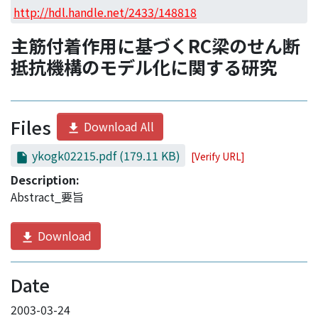
Access Statistics
http://hdl.handle.net/2433/148818
Library Network
主筋付着作用に基づくRC梁のせん断
抵抗機構のモデル化に関する研究
Files
Download All
ykogk02215.pdf
(179.11 KB)
[Verify URL]
Description:
Abstract_要旨
Download
Date
2003-03-24