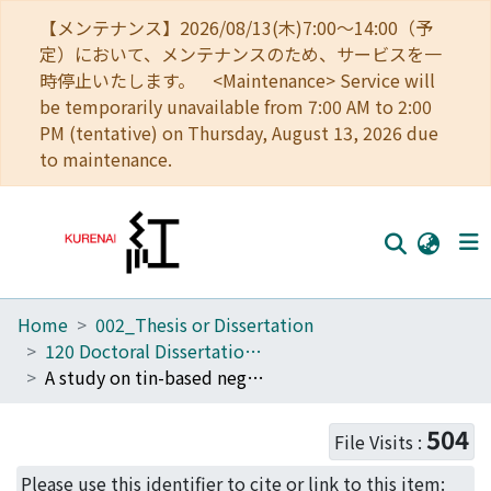
【メンテナンス】2026/08/13(木)7:00～14:00（予
定）において、メンテナンスのため、サービスを一
時停止いたします。 <Maintenance> Service will
be temporarily unavailable from 7:00 AM to 2:00
PM (tentative) on Thursday, August 13, 2026 due
to maintenance.
Home
002_Thesis or Dissertation
Home
120 Doctoral Dissertation (Energy Science)
Communities
A study on tin-based negative electrode materials for sodium secondary batteries using Na[FSA]-K[FSA] inorganic ionic liquid
Browse
504
File Visits :
Download Ranking
Please use this identifier to cite or link to this item: