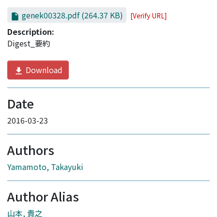
genek00328.pdf
(264.37 KB)
[Verify URL]
Description:
Digest_要約
Download
Date
2016-03-23
Authors
Yamamoto, Takayuki
Author Alias
山本, 貴之