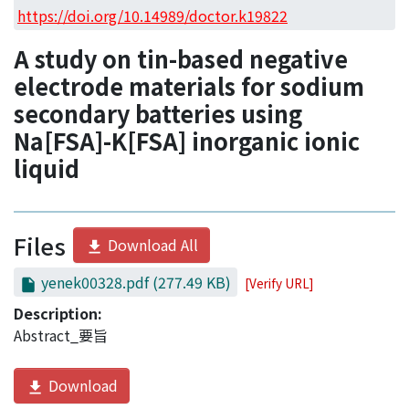
Access Statistics
https://doi.org/10.14989/doctor.k19822
Library Network
A study on tin-based negative
electrode materials for sodium
secondary batteries using
Na[FSA]-K[FSA] inorganic ionic
liquid
Files
Download All
yenek00328.pdf
(277.49 KB)
[Verify URL]
Description:
Abstract_要旨
Download