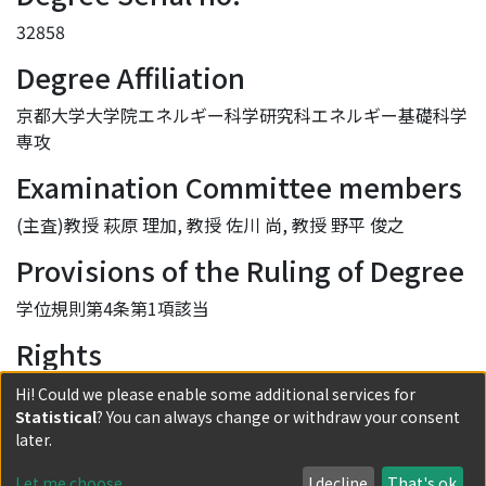
32858
Degree Affiliation
京都大学大学院エネルギー科学研究科エネルギー基礎科学
専攻
Examination Committee members
(主査)教授 萩原 理加, 教授 佐川 尚, 教授 野平 俊之
Provisions of the Ruling of Degree
学位規則第4条第1項該当
Rights
学位規則第9条第2項により要約公開
Hi! Could we please enable some additional services for
許諾条件により要約は2017-01-01に公開
Statistical
? You can always change or withdraw your consent
later.
許諾条件により要旨は2017-01-01に公開
Let me choose
I decline
That's ok