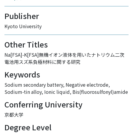
Publisher
Kyoto University
Other Titles
Na[FSA]-K[FSA]無機イオン液体を用いたナトリウム二次
電池用スズ系負極材料に関する研究
Keywords
Sodium secondary battery
,
Negative electrode
,
Sodium-tin alloy
,
Ionic liquid
,
Bis(fluorosulfonyl)amide
Conferring University
京都大学
Degree Level