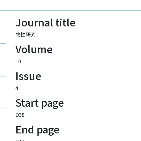
Journal title
物性研究
Volume
10
Issue
4
Start page
D38
End page