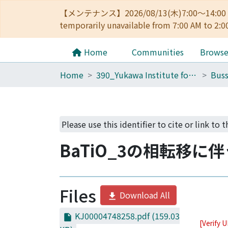
【メンテナンス】2026/08/13(木)7:00～14
temporarily unavailable from 7:00 AM to 2:0
Home
Communities
Brows
Home
390_Yukawa Institute for Theoretical Physics
Buss
Please use this identifier to cite or link to 
BaTiO_3の相転移に
Files
Download All
KJ00004748258.pdf
(159.03
[Verify 