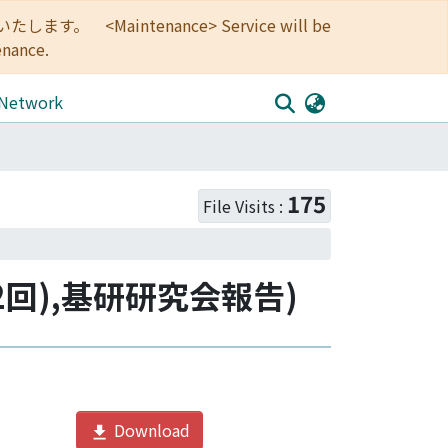
<Maintenance> Service will be
enance.
 Network
175
File Visits :
2回),基研研究会報告)
Download