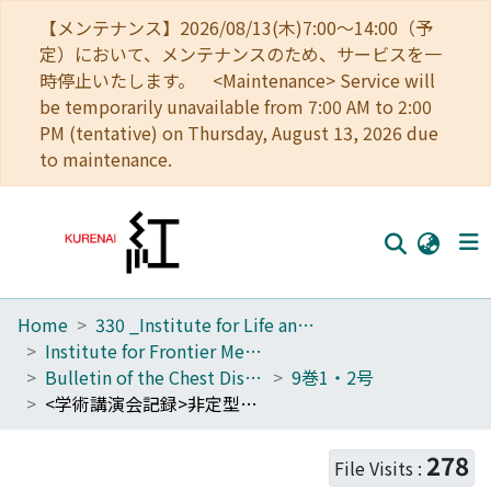
【メンテナンス】2026/08/13(木)7:00～14:00（予
定）において、メンテナンスのため、サービスを一
時停止いたします。 <Maintenance> Service will
be temporarily unavailable from 7:00 AM to 2:00
PM (tentative) on Thursday, August 13, 2026 due
to maintenance.
Home
330 _Institute for Life and Medical Sciences
Home
Institute for Frontier Medical Sciences
Communities
Bulletin of the Chest Disease Research Institute, Kyoto University
9巻1・2号
<学術講演会記録>非定型抗酸菌症の臨床像
Browse
Download Ranking
278
File Visits :