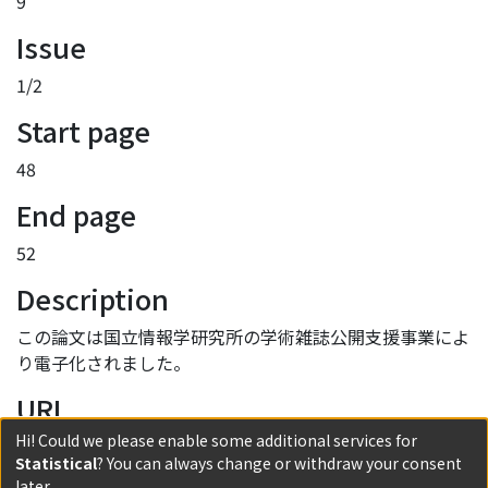
9
Issue
1/2
Start page
48
End page
52
Description
この論文は国立情報学研究所の学術雑誌公開支援事業によ
り電子化されました。
URI
Hi! Could we please enable some additional services for
http://hdl.handle.net/2433/52217
Statistical
? You can always change or withdraw your consent
later.