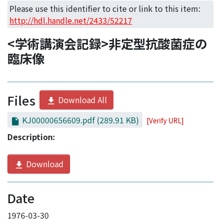
Access Statistics
Please use this identifier to cite or link to this item:
http://hdl.handle.net/2433/52217
Library Network
<学術講演会記録>非定型抗酸菌症の
臨床像
Files
Download All
KJ00000656609.pdf
(289.91 KB)
[Verify URL]
Description:
Download
Date
1976-03-30