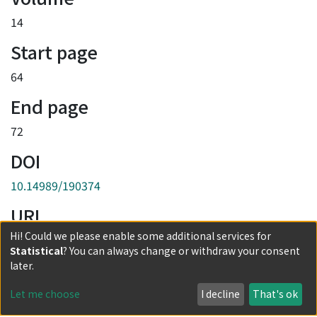
14
Start page
64
End page
72
DOI
10.14989/190374
URI
Hi! Could we please enable some additional services for
http://hdl.handle.net/2433/190374
Statistical
? You can always change or withdraw your consent
Collections
later.
第14号
Let me choose
I decline
That's ok