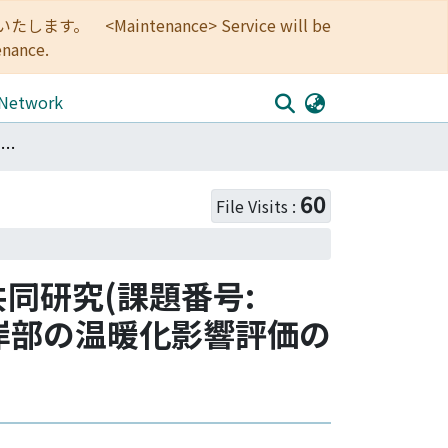
<Maintenance> Service will be
enance.
 Network
<京都大学防災研究所 令和2年度共同研究報告><一般共同研究(課題番号: 2019G-04)>全国砂浜海岸の粒度組成観測に基づく沿岸部の温暖化影響評価の試み
60
File Visits :
同研究(課題番号:
沿岸部の温暖化影響評価の