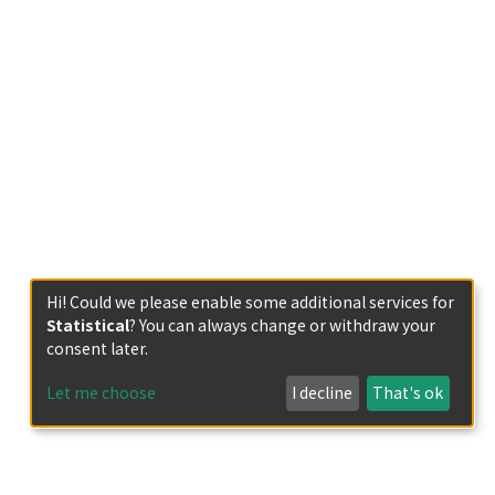
Hi! Could we please enable some additional services for
Statistical
? You can always change or withdraw your
consent later.
Let me choose
I decline
That's ok