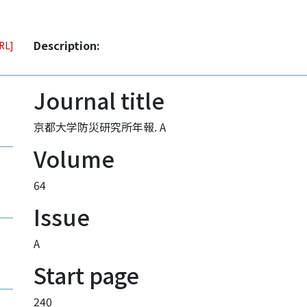
Description:
URL]
Journal title
京都大学防災研究所年報. A
Volume
64
Issue
A
Start page
240