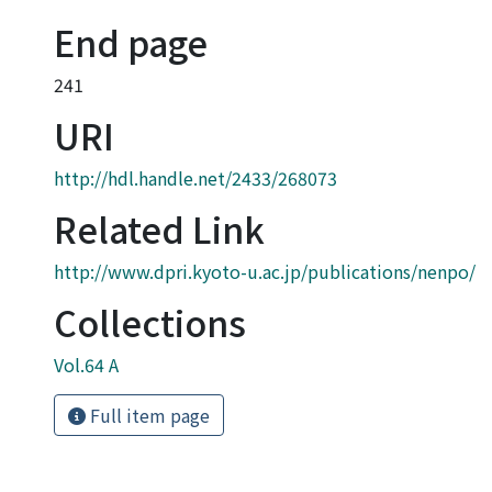
End page
241
URI
http://hdl.handle.net/2433/268073
Related Link
http://www.dpri.kyoto-u.ac.jp/publications/nenpo/
Collections
Vol.64 A
Full item page