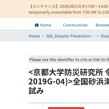
【メンテナンス】2026/08/13(木)7:00～14
temporarily unavailable from 7:00 AM to 2:0
Home
Communities
Brows
Home
360_Disaster Prevention Research Institute
Please use this identifier to cite or link to 
<京都大学防災研究所 
2019G-04)>全
試み