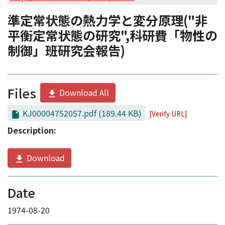
Access Statistics
準定常状態の熱力学と変分原理("非
Library Network
平衡定常状態の研究",科研費「物性の
制御」班研究会報告)
Files
Download All
KJ00004752057.pdf
(189.44 KB)
[Verify URL]
Description:
Download
Date
1974-08-20