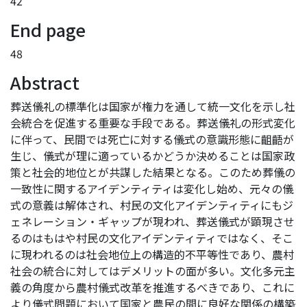
42
End page
48
Abstract
葬送儀礼の標準化は国家が権力を通して統一文化を示し社
会統合を促進する重要な手段である。葬送儀礼の形式変化
に伴って、民間では死亡に対する儀式の意識形態に齟齬が
生じ、儀式が理に適っているかどうか決めることは国家政
策と社会的地位とが共謀した結果となる。このため葬儀の
一致性に関するアイデンティティは変化し始め、元々の儀
式の意義は解体され、村民の文化アイデンティティにもジ
ェネレーション・ギャップが現われ、葬送儀式が顕現させ
るのはもはや村民の文化アイデンティティではなく、そこ
に現われるのは社会地位上の構造的不平等性であり、農村
社会の統合に対してはデメリットの面が多い。文化多元主
義の角度から農村儀式改革を推進するべきであり、これに
より儀式問題において国家と農民の間に良好な関係の構築