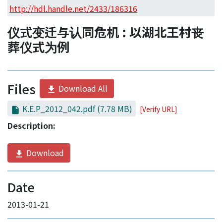
Access Statistics
http://hdl.handle.net/2433/186316
Library Network
仪式变迁与认同危机 : 以湖北王村丧
葬仪式为例
Files
Download All
K.E.P_2012_042.pdf
(7.78 MB)
[Verify URL]
Description:
Download
Date
2013-01-21