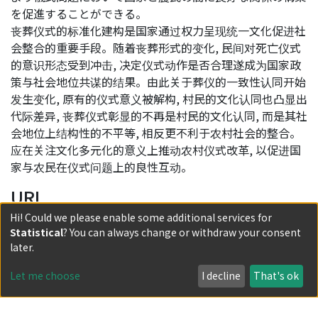
を促進することができる。
丧葬仪式的标准化建构是国家通过权力呈现统一文化促进社
会整合的重要手段。随着丧葬形式的变化, 民间对死亡仪式
的意识形态受到冲击, 决定仪式动作是否合理遂成为国家政
策与社会地位共谋的结果。由此关于葬仪的一致性认同开始
发生变化, 原有的仪式意义被解构, 村民的文化认同也凸显出
代际差异, 丧葬仪式彰显的不再是村民的文化认同, 而是其社
会地位上结构性的不平等, 相反更不利于农村社会的整合。
应在关注文化多元化的意义上推动农村仪式改革, 以促进国
家与农民在仪式问题上的良性互动。
URI
Hi! Could we please enable some additional services for
http://hdl.handle.net/2433/186316
Statistical
? You can always change or withdraw your consent
Collections
later.
2012年度
Let me choose
I decline
That's ok
Full item page