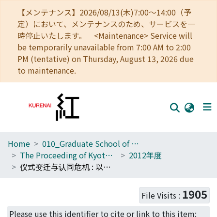
【メンテナンス】2026/08/13(木)7:00～14:00（予
定）において、メンテナンスのため、サービスを一
時停止いたします。 <Maintenance> Service will
be temporarily unavailable from 7:00 AM to 2:00
PM (tentative) on Thursday, August 13, 2026 due
to maintenance.
Home
010_Graduate School of Letters
Home
The Proceeding of Kyoto University - Nanjing University Sociology and Anthropology Workshop
2012年度
Communities
仪式变迁与认同危机 : 以湖北王村丧葬仪式为例
Browse
1905
File Visits :
Download Ranking
Please use this identifier to cite or link to this item: