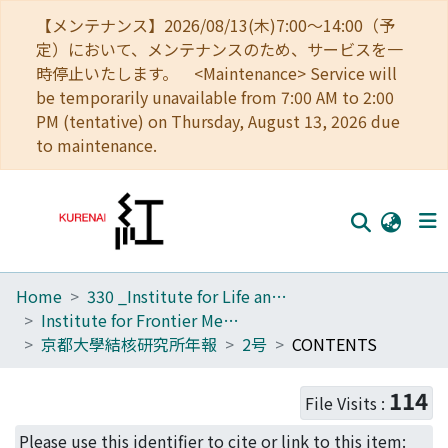
【メンテナンス】2026/08/13(木)7:00～14:00（予
定）において、メンテナンスのため、サービスを一
時停止いたします。 <Maintenance> Service will
be temporarily unavailable from 7:00 AM to 2:00
PM (tentative) on Thursday, August 13, 2026 due
to maintenance.
Home
330 _Institute for Life and Medical Sciences
Home
Institute for Frontier Medical Sciences
Communities
京都大學結核研究所年報
2号
CONTENTS
Browse
114
File Visits :
Download Ranking
Please use this identifier to cite or link to this item: