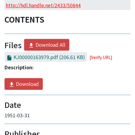
Access Statistics
http://hdl.handle.net/2433/50844
Library Network
CONTENTS
Files
Download All
KJ00000163979.pdf
(206.61 KB)
[Verify URL]
Description:
Download
Date
1951-03-31
Publisher