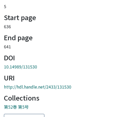
5
Start page
636
End page
641
DOI
10.14989/131530
URI
http://hdl.handle.net/2433/131530
Collections
第52巻 第5号