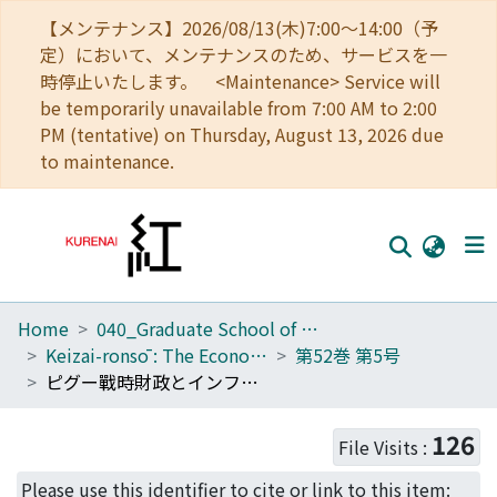
【メンテナンス】2026/08/13(木)7:00～14:00（予
定）において、メンテナンスのため、サービスを一
時停止いたします。 <Maintenance> Service will
be temporarily unavailable from 7:00 AM to 2:00
PM (tentative) on Thursday, August 13, 2026 due
to maintenance.
Home
040_Graduate School of Economics
Home
Keizai-ronsō : The Economic Review
第52巻 第5号
Communities
ピグー戰時財政とインフレーション
Browse
126
File Visits :
Download Ranking
Please use this identifier to cite or link to this item: