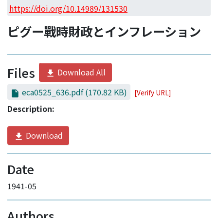
Access Statistics
https://doi.org/10.14989/131530
Library Network
ピグー戰時財政とインフレーション
Files
Download All
eca0525_636.pdf
(170.82 KB)
[Verify URL]
Description:
Download
Date
1941-05
Authors