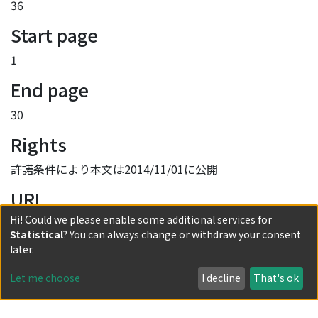
36
Start page
1
End page
30
Rights
許諾条件により本文は2014/11/01に公開
URI
Hi! Could we please enable some additional services for
http://hdl.handle.net/2433/190984
Statistical
? You can always change or withdraw your consent
Collections
later.
第36号
Let me choose
I decline
That's ok
Full item page