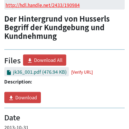
Access Statistics
http://hdl.handle.net/2433/190984
Library Network
Der Hintergrund von Husserls
Begriff der Kundgebung und
Kundnehmung
Files
Download All
jk36_001.pdf
(476.94 KB)
[Verify URL]
Description:
Download
Date
2013-10-31