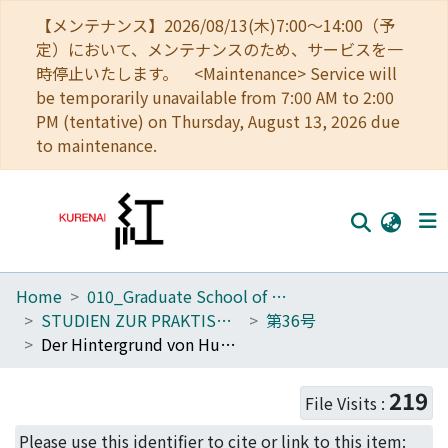
【メンテナンス】2026/08/13(木)7:00～14:00（予
定）において、メンテナンスのため、サービスを一
時停止いたします。 <Maintenance> Service will
be temporarily unavailable from 7:00 AM to 2:00
PM (tentative) on Thursday, August 13, 2026 due
to maintenance.
Home
010_Graduate School of Letters
Home
STUDIEN ZUR PRAKTISCHEN PHILOSOPHIE
第36号
Communities
Der Hintergrund von Husserls Begriff der Kundgebung und Kundnehmung
Browse
219
File Visits :
Download Ranking
Please use this identifier to cite or link to this item: