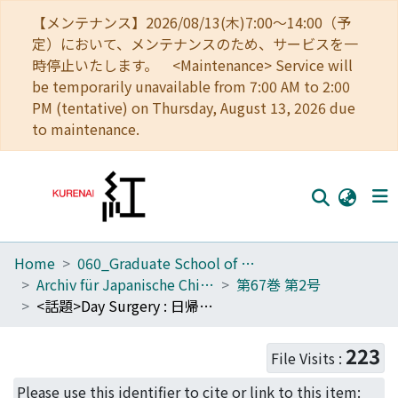
【メンテナンス】2026/08/13(木)7:00～14:00（予
定）において、メンテナンスのため、サービスを一
時停止いたします。 <Maintenance> Service will
be temporarily unavailable from 7:00 AM to 2:00
PM (tentative) on Thursday, August 13, 2026 due
to maintenance.
Home
060_Graduate School of Medicine
Home
Archiv für Japanische Chirurgie
第67巻 第2号
Communities
<話題>Day Surgery : 日帰り手術
Browse
223
File Visits :
Download Ranking
Please use this identifier to cite or link to this item: