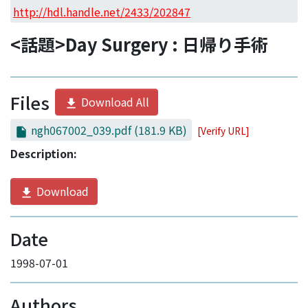
Access Statistics
http://hdl.handle.net/2433/202847
Library Network
<話題>Day Surgery : 日帰り手術
Files
Download All
ngh067002_039.pdf
(181.9 KB)
[Verify URL]
Description:
Download
Date
1998-07-01
Authors