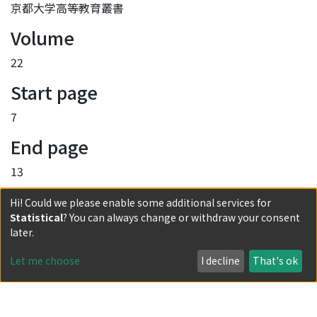
京都大学高等教育叢書
Volume
22
Start page
7
End page
13
URI
Hi! Could we please enable some additional services for
Statistical
? You can always change or withdraw your consent
http://hdl.handle.net/2433/54029
later.
Collections
Let me choose
I decline
That's ok
22
Full item page