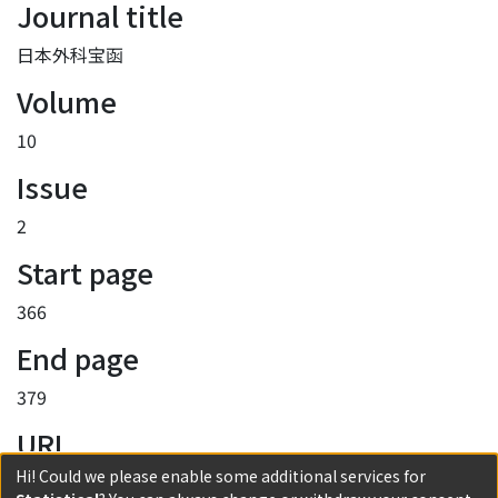
Journal title
日本外科宝函
Volume
10
Issue
2
Start page
366
End page
379
URI
Hi! Could we please enable some additional services for
http://hdl.handle.net/2433/203324