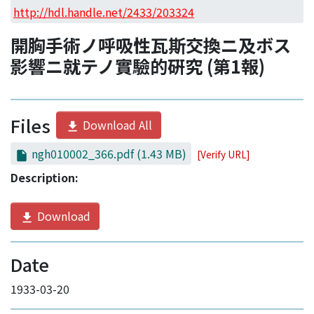
Access Statistics
http://hdl.handle.net/2433/203324
Library Network
開胸手術ノ呼吸性瓦斯交換ニ及ボス
影響ニ就テノ實驗的硏究 (第1報)
Files
Download All
ngh010002_366.pdf
(1.43 MB)
[Verify URL]
Description:
Download
Date
1933-03-20