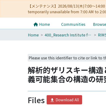
【メンテナンス】2026/08/13(木)7:00～14
temporarily unavailable from 7:00 AM to 2:0
Home
Communities
Brows
Home
400_Research Institute for Mathematical Sciences
RIM
Please use this identifier to cite or link to 
解析的ザリスキー構造とHr
義可能集合の構造の研
Files
Download All