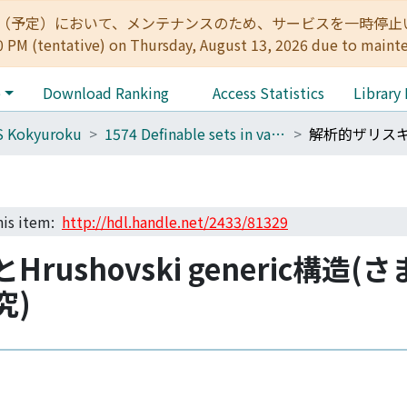
:00（予定）において、メンテナンスのため、サービスを一時停止いたします。 
0 PM (tentative) on Thursday, August 13, 2026 due to maint
e
Download Ranking
Access Statistics
Library
S Kokyuroku
1574 Definable sets in various fields
this item:
http://hdl.handle.net/2433/81329
ushovski generic構
究)