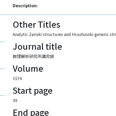
Description:
Other Titles
Analytic Zariski structures and Hrushovski generic str
Journal title
数理解析研究所講究録
Volume
1574
Start page
39
End page