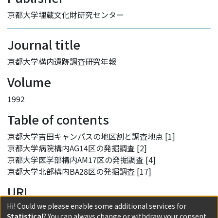
京都大学埋蔵文化財研究センター
Journal title
京都大学構内遺跡調査研究年報
Volume
1992
Table of contents
京都大学吉田キャンパスの地区割と調査地点 [1]
京都大学病院構内AG14区の発掘調査 [2]
京都大学医学部構内AM17区の発掘調査 [4]
京都大学北部構内BA28区の発掘調査 [17]
URI
Hi! Could we please enable some additional services for
http://hdl.handle.net/2433/226879
Statistical
? You can always change or withdraw your consent