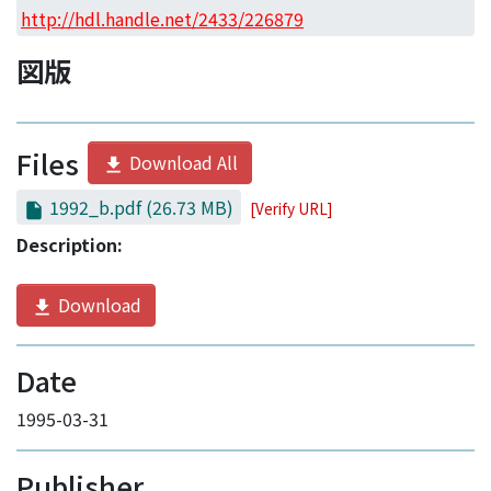
Access Statistics
http://hdl.handle.net/2433/226879
Library Network
図版
Files
Download All
1992_b.pdf
(26.73 MB)
[Verify URL]
Description:
Download
Date
1995-03-31
Publisher