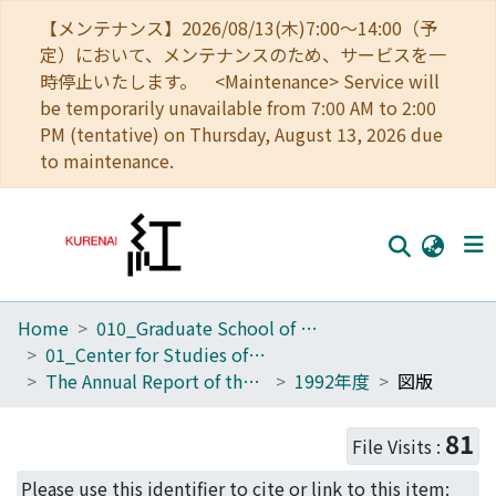
【メンテナンス】2026/08/13(木)7:00～14:00（予
定）において、メンテナンスのため、サービスを一
時停止いたします。 <Maintenance> Service will
be temporarily unavailable from 7:00 AM to 2:00
PM (tentative) on Thursday, August 13, 2026 due
to maintenance.
Home
010_Graduate School of Letters
Home
01_Center for Studies of Cultural Heritage and Inter Humanities Section of Archaeological Heritage Management for KU
Communities
The Annual Report of the Center for Cultural Heritage Studies
1992年度
図版
Browse
81
File Visits :
Download Ranking
Please use this identifier to cite or link to this item: