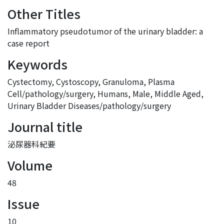
Other Titles
Inflammatory pseudotumor of the urinary bladder: a
case report
Keywords
Cystectomy
,
Cystoscopy
,
Granuloma, Plasma
Cell/pathology/surgery
,
Humans
,
Male
,
Middle Aged
,
Urinary Bladder Diseases/pathology/surgery
Journal title
泌尿器科紀要
Volume
48
Issue
10