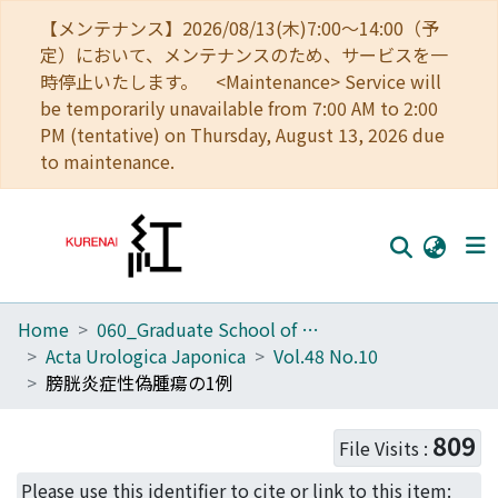
【メンテナンス】2026/08/13(木)7:00～14:00（予
定）において、メンテナンスのため、サービスを一
時停止いたします。 <Maintenance> Service will
be temporarily unavailable from 7:00 AM to 2:00
PM (tentative) on Thursday, August 13, 2026 due
to maintenance.
Home
060_Graduate School of Medicine
Home
Acta Urologica Japonica
Vol.48 No.10
Communities
膀胱炎症性偽腫瘍の1例
Browse
809
File Visits :
Download Ranking
Please use this identifier to cite or link to this item: