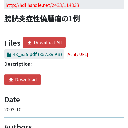
Access Statistics
http://hdl.handle.net/2433/114838
Library Network
膀胱炎症性偽腫瘍の1例
Files
Download All
48_625.pdf
(857.39 KB)
[Verify URL]
Description:
Download
Date
2002-10
Authors