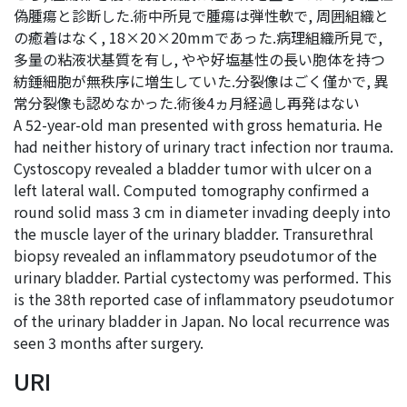
偽腫瘍と診断した.術中所見で腫瘍は弾性軟で, 周囲組織と
の癒着はなく, 18×20×20mmであった.病理組織所見で,
多量の粘液状基質を有し, やや好塩基性の長い胞体を持つ
紡錘細胞が無秩序に増生していた.分裂像はごく僅かで, 異
常分裂像も認めなかった.術後4ヵ月経過し再発はない
A 52-year-old man presented with gross hematuria. He
had neither history of urinary tract infection nor trauma.
Cystoscopy revealed a bladder tumor with ulcer on a
left lateral wall. Computed tomography confirmed a
round solid mass 3 cm in diameter invading deeply into
the muscle layer of the urinary bladder. Transurethral
biopsy revealed an inflammatory pseudotumor of the
urinary bladder. Partial cystectomy was performed. This
is the 38th reported case of inflammatory pseudotumor
of the urinary bladder in Japan. No local recurrence was
seen 3 months after surgery.
URI