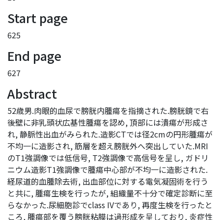
Start page
625
End page
627
Abstract
52歳男.肉眼的血尿で膀胱内腫瘍を指摘された.膀胱鏡で右
後壁に非乳頭状広基性腫瘍を認め, 頂部には潰瘍が形成さ
れ, 静脈性出血がみられた.造影CTでは径2cmの円形腫瘍が
不均一に造影され, 筋層を超え膀胱外へ突出していた.MRI
のT1強調像では低信号, T2強調像で高信号を呈し, ガドリ
ニウム造影T1強調像で腫瘍中心部が不均一に造影された.
経尿道的血腫除去術, 出血部位に対する電気凝固術を行う
と共に, 腫瘍生検を行ったが, 組織量不十分で確定診断に至
らなかった.尿細胞診でclass IVであり, 再度生検を行ったと
ころ, 腫瘍部を覆う膀胱粘膜は過形成を呈しており, 炎症性