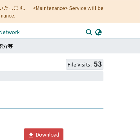
<Maintenance> Service will be
enance.
 Network
紹介等
53
File Visits :
Download