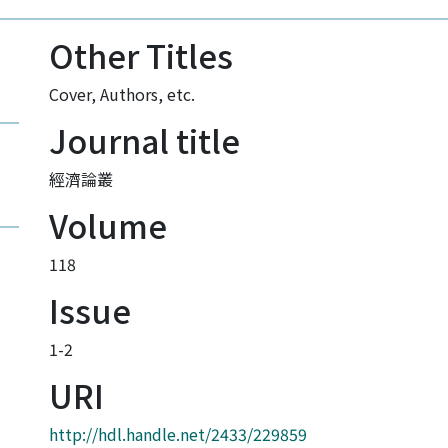
Other Titles
Cover, Authors, etc.
Journal title
經濟論叢
Volume
118
Issue
1-2
URI
http://hdl.handle.net/2433/229859