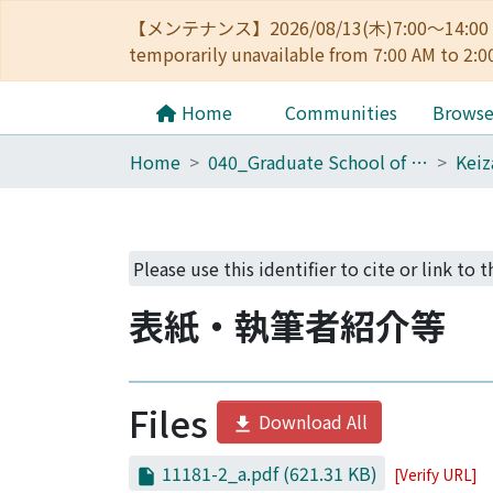
【メンテナンス】2026/08/13(木)7:00～14
temporarily unavailable from 7:00 AM to 2:0
Home
Communities
Brows
Home
040_Graduate School of Economics
Please use this identifier to cite or link to 
表紙・執筆者紹介等
Files
Download All
11181-2_a.pdf
(621.31 KB)
[Verify URL]