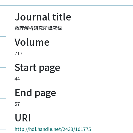
Journal title
数理解析研究所講究録
Volume
717
Start page
44
End page
57
URI
http://hdl.handle.net/2433/101775