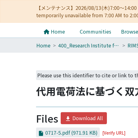
【メンテナンス】2026/08/13(木)7:00～14
temporarily unavailable from 7:00 AM to 2:0
Home
Communities
Brows
Home
400_Research Institute for Mathematical Sciences
RIM
Please use this identifier to cite or link to 
代用電荷法に基づく双
Files
Download All
0717-5.pdf
(971.91 KB)
[Verify URL]