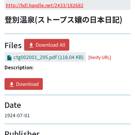
Access Statistics
http://hdl.handle.net/2433/182682
Library Network
登別温泉(ストープス孃の日本日記)
Files
Download All
ctg002001_295.pdf
(118.04 KB)
[Verify URL]
Description:
Download
Date
1924-07-01
Publisher