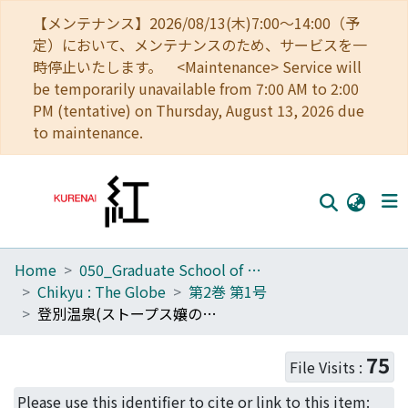
【メンテナンス】2026/08/13(木)7:00～14:00（予
定）において、メンテナンスのため、サービスを一
時停止いたします。 <Maintenance> Service will
be temporarily unavailable from 7:00 AM to 2:00
PM (tentative) on Thursday, August 13, 2026 due
to maintenance.
Home
050_Graduate School of Science
Home
Chikyu : The Globe
第2巻 第1号
Communities
登別温泉(ストープス孃の日本日記)
Browse
75
File Visits :
Download Ranking
Please use this identifier to cite or link to this item: