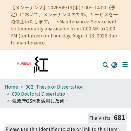
【メンテナンス】2026/08/13(木)7:00～14:00（予
定）において、メンテナンスのため、サービスを一
時停止いたします。 <Maintenance> Service will
be temporarily unavailable from 7:00 AM to 2:00
PM (tentative) on Thursday, August 13, 2026 due
to maintenance.
Home
002_Thesis or Dissertation
Home
090 Doctoral Dissertation (Philosophy (Engineering))
Communities
気象庁GSMを活用した発電専用ダムの運用高度化に関する研究
Browse
681
File Visits :
Download Ranking
Please use this identifier to cite or link to this item: