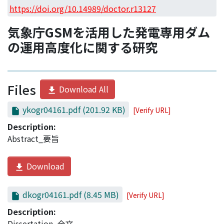
Access Statistics
https://doi.org/10.14989/doctor.r13127
Library Network
気象庁GSMを活用した発電専用ダム
の運用高度化に関する研究
Files
Download All
ykogr04161.pdf
(201.92 KB)
[Verify URL]
Description:
Abstract_要旨
Download
dkogr04161.pdf
(8.45 MB)
[Verify URL]
Description:
Dissertation_全文