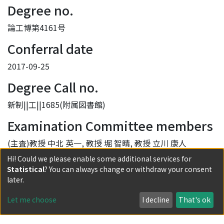
Degree no.
論工博第4161号
Conferral date
2017-09-25
Degree Call no.
新制||工||1685(附属図書館)
Examination Committee members
(主査)教授 中北 英一, 教授 堀 智晴, 教授 立川 康人
Hi! Could we please enable some additional services for
Provisions of the Ruling of Degree
Statistical
? You can always change or withdraw your consent
later.
学位規則第4条第2項該当
DOI
Let me choose
I decline
That's ok
10.14989/doctor.r13127