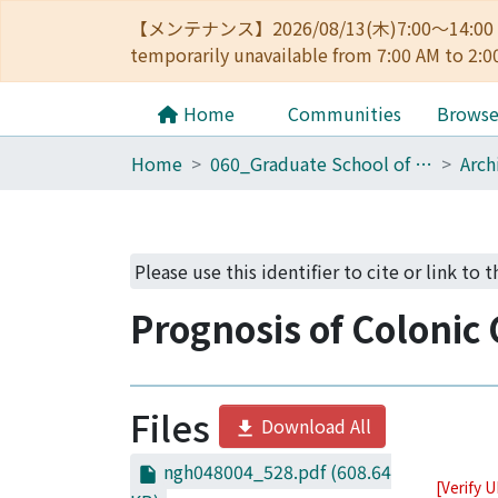
【メンテナンス】2026/08/13(木)7:00～14
temporarily unavailable from 7:00 AM to 2:0
Home
Communities
Brows
Home
060_Graduate School of Medicine
Please use this identifier to cite or link to 
Prognosis of Colonic
Files
Download All
ngh048004_528.pdf
(608.64
[Verify 