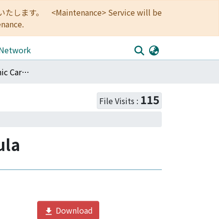
<Maintenance> Service will be
enance.
 Network
Prognosis of Colonic Carcinoma with Internal Fistula
115
File Visits :
ula
Download