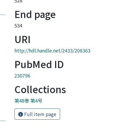
528
End page
534
URI
http://hdl.handle.net/2433/208363
PubMed ID
230796
Collections
第48巻 第4号
Full item page