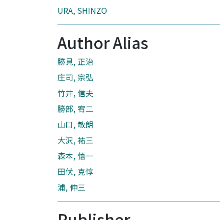
URA, SHINZO
Author Alias
勝見, 正治
庄司, 宗弘
竹井, 信夫
勝部, 宥二
山口, 敏朗
大沢, 祐三
森本, 悟一
田伏, 克惇
浦, 伸三
Publisher